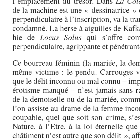
l’emplacement du trésor. Dans
La Col
de la machine est une « dessinatrice »
perpendiculaire à l’inscription, va la tra
condamné. La herse à aiguilles de Kafk
hie de
Locus Solus
qui s’offre com
perpendiculaire, agrippante et pénétrant
Ce bourreau féminin (la mariée, la demoi
même victime : le pendu. Carrouges v
que le délit inconnu ou mal connu – impo
érotisme manqué – n’est jamais sans ra
de la demoiselle ou de la mariée, com
l’on assiste au drame de la femme inco
coupable, quel que soit son crime, s’e
Nature, à l’Etre, à la loi éternelle qu
châtiment n’est autre que son délit », af