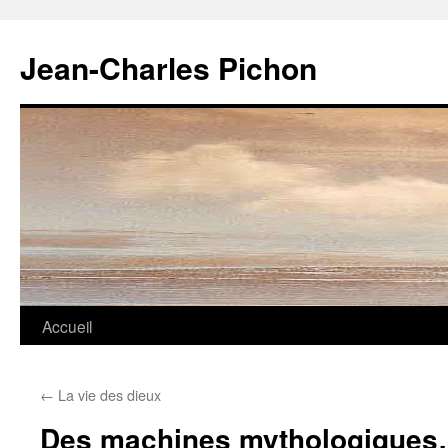
Jean-Charles Pichon
Aller
Accueil
au
←
La vie des dieux
contenu
Des machines mythologique