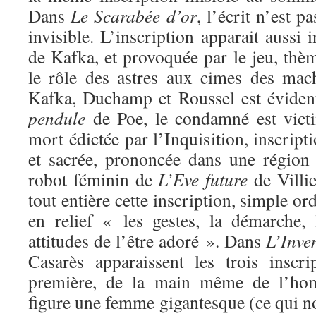
Dans
Le Scarabée d’or
, l’écrit n’est p
invisible. L’inscription apparait aussi 
de Kafka, et provoquée par le jeu, thè
le rôle des astres aux cimes des mach
Kafka, Duchamp et Roussel est évide
pendule
de Poe, le condamné est vict
mort édictée par l’Inquisition, inscripti
et sacrée, prononcée dans une région 
robot féminin de
L’Eve future
de Villie
tout entière cette inscription, simple or
en relief « les gestes, la démarche, 
attitudes de l’être adoré ». Dans
L’Inve
Casarès apparaissent les trois inscr
première, de la main même de l’homm
figure une femme gigantesque (ce qui n