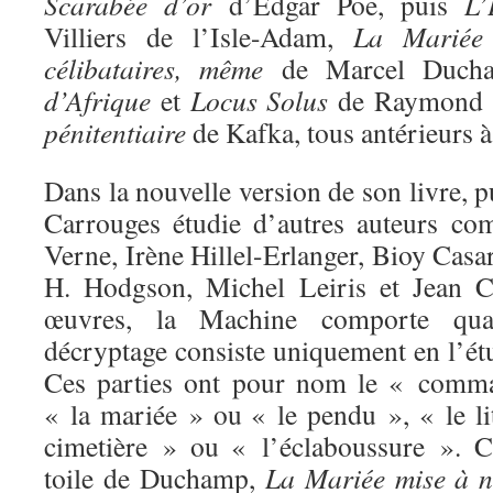
Scarabée d’or
d’Edgar Poe, puis
L’
Villiers de l’Isle-Adam,
La Mariée
célibataires, même
de Marcel Duch
d’Afrique
et
Locus Solus
de Raymond 
pénitentiaire
de Kafka, tous antérieurs 
Dans la nouvelle version de son livre, 
Carrouges étudie d’autres auteurs co
Verne, Irène Hillel-Erlanger, Bioy Cas
H. Hodgson, Michel Leiris et Jean C
œuvres, la Machine comporte quat
décryptage consiste uniquement en l’ét
Ces parties ont pour nom le « comma
« la mariée » ou « le pendu », « le li
cimetière » ou « l’éclaboussure ». C
toile de Duchamp,
La Mariée mise à nu