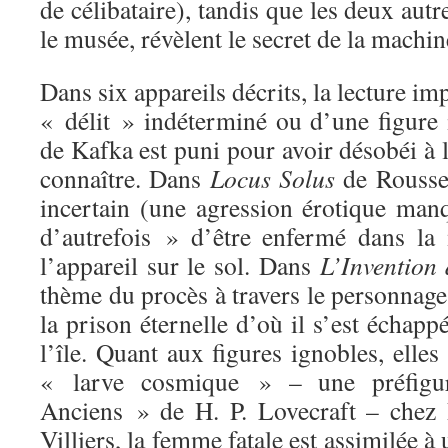
de célibataire), tandis que les deux aut
le musée, révèlent le secret de la machine
Dans six appareils décrits, la lecture i
« délit » indéterminé ou d’une figur
de Kafka est puni pour avoir désobéi à l
connaître. Dans
Locus Solus
de Roussel
incertain (une agression érotique man
d’autrefois » d’être enfermé dans la
l’appareil sur le sol. Dans
L’Invention
thème du procès à travers le personnag
la prison éternelle d’où il s’est échapp
l’île. Quant aux figures ignobles, ell
« larve cosmique » – une préfigu
Anciens » de H. P. Lovecraft – chez 
Villiers, la femme fatale est assimilée à 