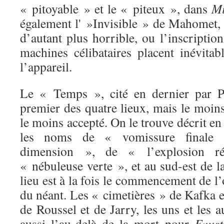
« pitoyable » et le « piteux », dans
Mi
également l' »Invisible » de Mahomet, 
d’autant plus horrible, ou l’inscription
machines célibataires placent inévita
l’appareil.
Le « Temps », cité en dernier par Pi
premier des quatre lieux, mais le moin
le moins accepté. On le trouve décrit e
les noms de « vomissure finale 
dimension », de « l’explosion r
« nébuleuse verte », et au sud-est de 
lieu est à la fois le commencement de l’
du néant. Les « cimetières » de Kafka et
de Roussel et de Jarry, les uns et les a
aussi l’au-delà de la mort pour
Faust