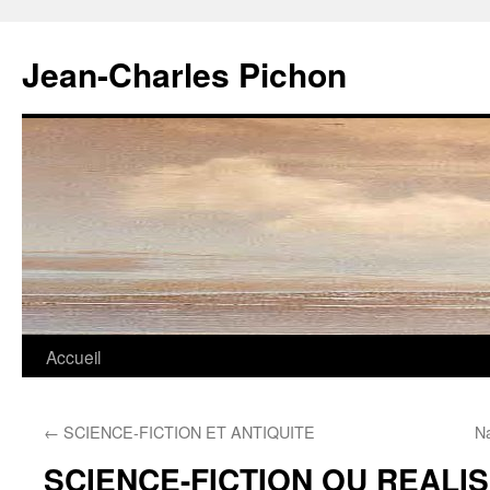
Jean-Charles Pichon
Aller
Accueil
au
←
SCIENCE-FICTION ET ANTIQUITE
Na
contenu
SCIENCE-FICTION OU REALI