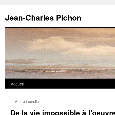
Jean-Charles Pichon
Aller
Accueil
au
←
André Lemelin
contenu
De la vie impossible à l’oeuvr