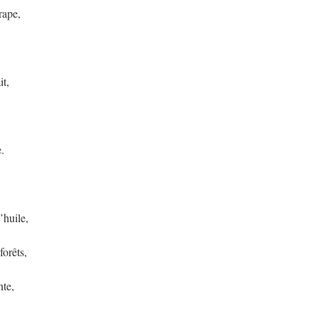
rape,
it,
.
’huile,
forêts,
nte,