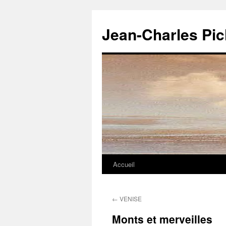
Jean-Charles Pi
Accueil
Aller
au
←
VENISE
contenu
Monts et merveilles