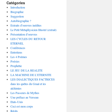
Catégories
Introduction
Biographie
Suggestion
Autobiographie ?
Extraits d’oeuvres inédites
Le Petit Métaphysicien Illustré (extrait)
Présentation d’oeuvres
LES CYCLES DU RETOUR
ETERNEL
Conférences
Entretiens
Les 4 Poèmes
Poésies
Prophétie
LE JEU DE LA REALITE
LA MACHINE DE L’ETERNITE
LES DIALECTIQUES FACTRICES
dans les quêtes du Graal et les
alchimies
Les Passeurs de Mythes
Une préface au Verseau
Etats-Unis
Ceci est mon corps
Récits