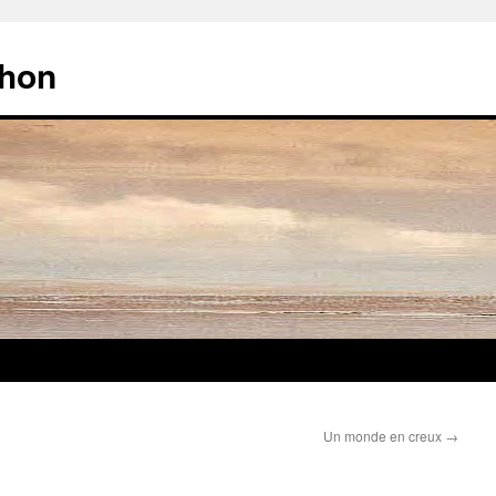
chon
Un monde en creux
→