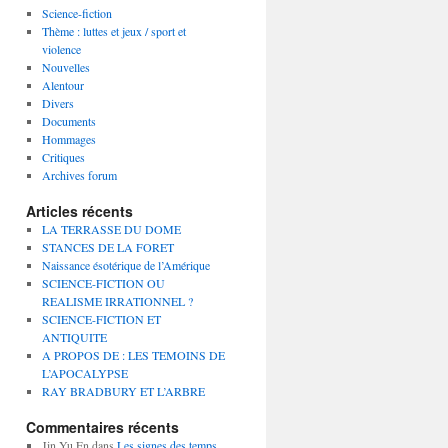
Science-fiction
Thème : luttes et jeux / sport et
violence
Nouvelles
Alentour
Divers
Documents
Hommages
Critiques
Archives forum
Articles récents
LA TERRASSE DU DOME
STANCES DE LA FORET
Naissance ésotérique de l’Amérique
SCIENCE-FICTION OU
REALISME IRRATIONNEL ?
SCIENCE-FICTION ET
ANTIQUITE
A PROPOS DE : LES TEMOINS DE
L’APOCALYPSE
RAY BRADBURY ET L’ARBRE
Commentaires récents
Jin Yu En
dans
Les signes des temps