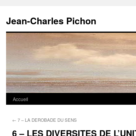
Jean-Charles Pichon
Aller
Accueil
au
←
7 – LA DEROBADE DU SENS
contenu
6 – LES DIVERSITES DE L’UN