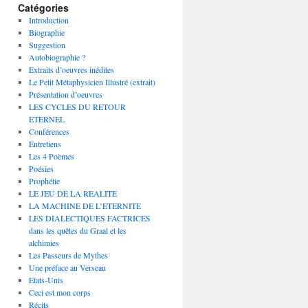
Catégories
Introduction
Biographie
Suggestion
Autobiographie ?
Extraits d’oeuvres inédites
Le Petit Métaphysicien Illustré (extrait)
Présentation d’oeuvres
LES CYCLES DU RETOUR
ETERNEL
Conférences
Entretiens
Les 4 Poèmes
Poésies
Prophétie
LE JEU DE LA REALITE
LA MACHINE DE L’ETERNITE
LES DIALECTIQUES FACTRICES
dans les quêtes du Graal et les
alchimies
Les Passeurs de Mythes
Une préface au Verseau
Etats-Unis
Ceci est mon corps
Récits