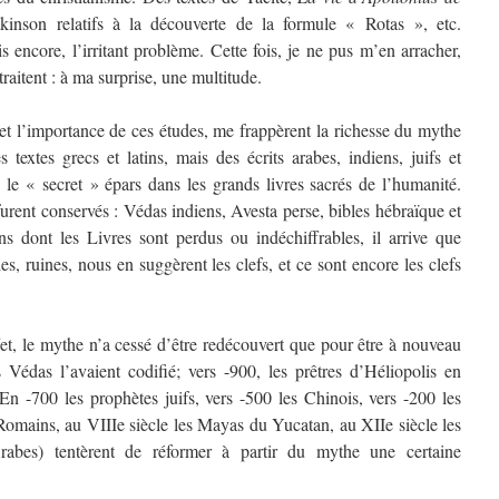
kinson relatifs à la découverte de la formule « Rotas », etc.
 encore, l’irritant problème. Cette fois, je ne pus m’en arracher,
raitent : à ma surprise, une multitude.
 et l’importance de ces études, me frappèrent la richesse du mythe
textes grecs et latins, mais des écrits arabes, indiens, juifs et
 le « secret » épars dans les grands livres sacrés de l’humanité.
urent conservés : Védas indiens, Avesta perse, bibles hébraïque et
 dont les Livres sont perdus ou indéchiffrables, il arrive que
des, ruines, nous en suggèrent les clefs, et ce sont encore les clefs
et, le mythe n’a cessé d’être redécouvert que pour être à nouveau
 Védas l’avaient codifié; vers -900, les prêtres d’Héliopolis en
En -700 les prophètes juifs, vers -500 les Chinois, vers -200 les
Romains, au VIIIe siècle les Mayas du Yucatan, au XIIe siècle les
Arabes) tentèrent de réformer à partir du mythe une certaine