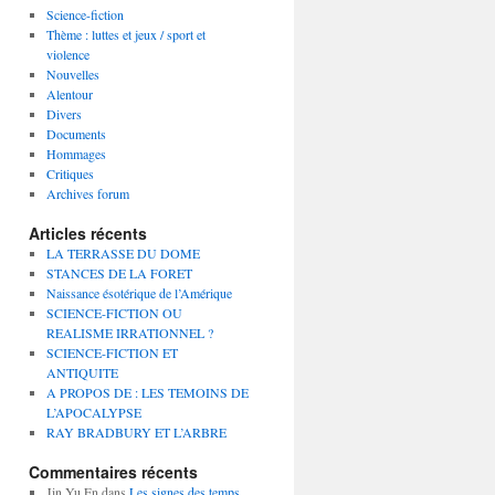
Science-fiction
Thème : luttes et jeux / sport et
violence
Nouvelles
Alentour
Divers
Documents
Hommages
Critiques
Archives forum
Articles récents
LA TERRASSE DU DOME
STANCES DE LA FORET
Naissance ésotérique de l’Amérique
SCIENCE-FICTION OU
REALISME IRRATIONNEL ?
SCIENCE-FICTION ET
ANTIQUITE
A PROPOS DE : LES TEMOINS DE
L’APOCALYPSE
RAY BRADBURY ET L’ARBRE
Commentaires récents
Jin Yu En
dans
Les signes des temps