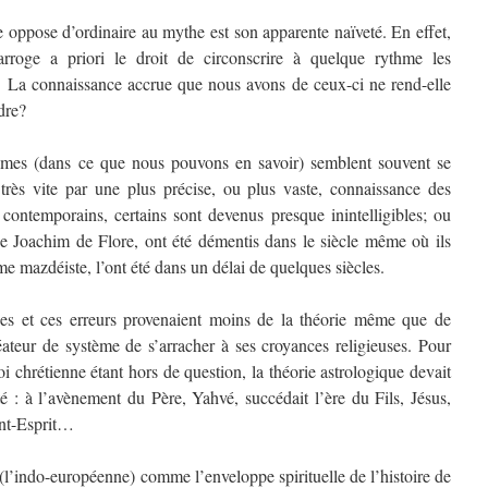
 oppose d’ordinaire au mythe est son apparente naïveté. En effet,
arroge a priori le droit de circonscrire à quelque rythme les
. La connaissance accrue que nous avons de ceux-ci ne rend-elle
rdre?
stèmes (dans ce que nous pouvons en savoir) semblent souvent se
s très vite par une plus précise, ou plus vaste, connaissance des
 contemporains, certains sont devenus presque inintelligibles; ou
de Joachim de Flore, ont été démentis dans le siècle même où ils
e mazdéiste, l’ont été dans un délai de quelques siècles.
ses et ces erreurs provenaient moins de la théorie même que de
éateur de système de s’arracher à ses croyances religieuses. Pour
i chrétienne étant hors de question, la théorie astrologique devait
é : à l’avènement du Père, Yahvé, succédait l’ère du Fils, Jésus,
int-Esprit…
(l’indo-européenne) comme l’enveloppe spirituelle de l’histoire de