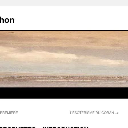
chon
 PREMIERE
L’ESOTERISME DU CORAN
→