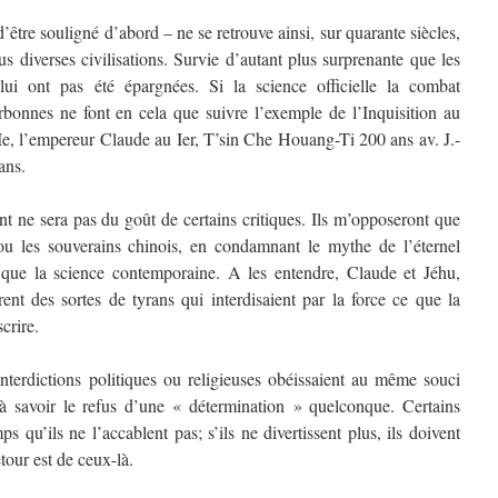
être souligné d’abord – ne se retrouve ainsi, sur quarante siècles,
s diverses civilisations. Survie d’autant plus surprenante que les
lui ont pas été épargnées. Si la science officielle la combat
orbonnes ne font en cela que suivre l’exemple de l’Inquisition au
Ie, l’empereur Claude au Ier, T’sin Che Houang-Ti 200 ans av. J.-
 ans.
t ne sera pas du goût de certains critiques. Ils m’opposeront que
ou les souverains chinois, en condamnant le mythe de l’éternel
s que la science contemporaine. A les entendre, Claude et Jéhu,
t des sortes de tyrans qui interdisaient par la force ce que la
crire.
terdictions politiques ou religieuses obéissaient au même souci
e, à savoir le refus d’une « détermination » quelconque. Certains
mps qu’ils ne l’accablent pas; s’ils ne divertissent plus, ils doivent
tour est de ceux-là.