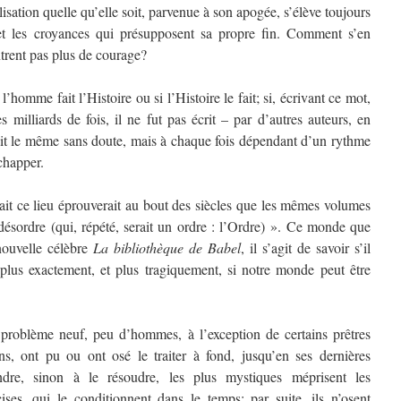
isation quelle qu’elle soit, parvenue à son apogée, s’élève toujours
 et les croyances qui présupposent sa propre fin. Comment s’en
trent pas plus de courage?
l’homme fait l’Histoire ou si l’Histoire le fait; si, écrivant ce mot,
s milliards de fois, il ne fut pas écrit – par d’autres auteurs, en
fait le même sans doute, mais à chaque fois dépendant d’un rythme
chapper.
ait ce lieu éprouverait au bout des siècles que les mêmes volumes
désordre (qui, répété, serait un ordre : l’Ordre) ». Ce monde que
nouvelle célèbre
La bibliothèque de Babel
, il s’agit de savoir s’il
 plus exactement, et plus tragiquement, si notre monde peut être
 problème neuf, peu d’hommes, à l’exception de certains prêtres
ns, ont pu ou ont osé le traiter à fond, jusqu’en ses dernières
ndre, sinon à le résoudre, les plus mystiques méprisent les
ises, qui le conditionnent dans le temps; par suite, ils n’osent