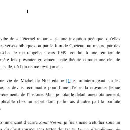
1
he de « l’éternel retour » est une invention poétique, qu’elles
s versets bibliques ou par le film de Cocteau; au mieux, par des
zsche. Je me rappelle : vers 1949, conduit à une réunion de
emière fois présenter gravement cette théorie comme une clef de
la salle, où l’on ne me revit jamais.
 une vie de Michel de Nostredame
[1]
et m’interrogeant sur les
ue, je devais reconnaître pour l’une d’elles la croyance (tenue
vènements de l’histoire. Mais je notai le détail, anecdotiquement,
licable chez un esprit dont j’admirais d’autre part la parfaite
u.
 commençant d’écrire
Saint Néron
, je fus amené à étudier sous un
s du christianisme. Des textes de Tacite,
La vie d’Apollonius de