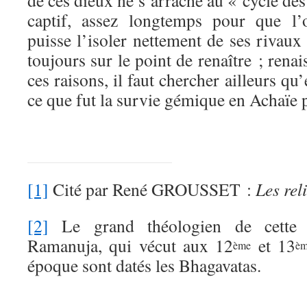
de ces dieux ne s’arrache au « cycle des 
captif, assez longtemps pour que l’o
puisse l’isoler nettement de ses rivaux
toujours sur le point de renaître ; rena
ces raisons, il faut chercher ailleurs qu
ce que fut la survie gémique en Achaïe 
[1]
Cité par René GROUSSET :
Les rel
[2]
Le grand théologien de cette p
Ramanuja, qui vécut aux 12
et 13
ème
è
époque sont datés les Bhagavatas.