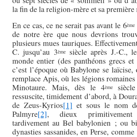
ou sept siècles de « sommeil » ou d’ab
la fin de la religion-mère et sa première
En ce cas, ce ne serait pas avant le 6
ème
de notre ère que nous devrions trou
plusieurs mues tauriques. Effectivemen
C. jusqu’au 3
siècle après J.-C., l
ème
monde entier (des panthéons grecs et
c’est l’époque où Babylone se laïcise,
remplace Apis, où les légions romaines
Minotaure. Mais, dès le 4
siècle
ème
ressuscite, timidement d’abord, à Dou
de Zeus-Kyrios
[1]
et sous le nom de
Palmyre
[2]
, dieux primitivement 
tardivement au Bel babylonien ; ou bi
dynasties sassanides, en Perse, comme 