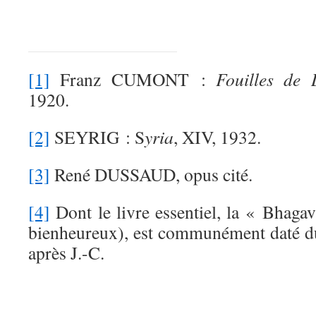
[1]
Franz CUMONT :
Fouilles de
1920.
[2]
SEYRIG : S
yria
, XIV, 1932.
[3]
René DUSSAUD, opus cité.
[4]
Dont le livre essentiel, la « Bhaga
bienheureux), est communément daté d
après J.-C.