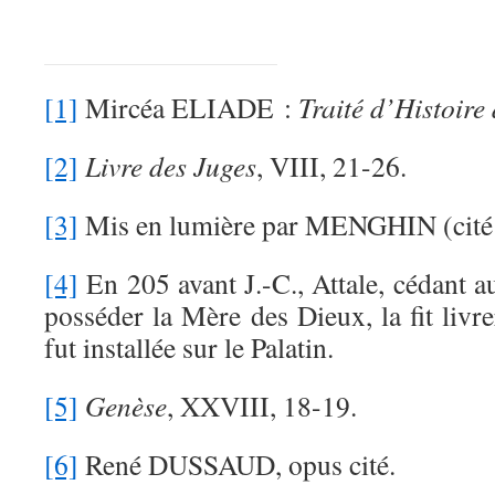
[1]
Mircéa ELIADE :
Traité d’Histoire
[2]
Livre des Juges
, VIII, 21-26.
[3]
Mis en lumière par MENGHIN (cité
[4]
En 205 avant J.-C., Attale, cédant 
posséder la Mère des Dieux, la fit livr
fut installée sur le Palatin.
[5]
Genèse
, XXVIII, 18-19.
[6]
René DUSSAUD, opus cité.