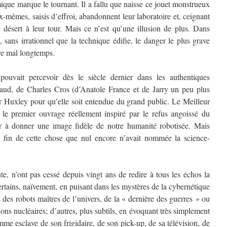
ique marque le tournant. Il a fallu que naisse ce jouet monstrueux
mêmes, saisis d’effroi, abandonnent leur laboratoire et, ceignant
e désert à leur tour. Mais ce n’est qu’une illusion de plus. Dans
, sans irrationnel que la technique édifie, le danger le plus grave
vre mal longtemps.
pouvait percevoir dès le siècle dernier dans les authentiques
aud, de Charles Cros (d’Anatole France et de Jarry un peu plus
ier Huxley pour qu’elle soit entendue du grand public. Le Meilleur
e premier ouvrage réellement inspiré par le refus angoissé du
r à donner une image fidèle de notre humanité robotisée. Mais
a fin de cette chose que nul encore n’avait nommée la science-
te, n’ont pas cessé depuis vingt ans de redire à tous les échos la
rtains, naïvement, en puisant dans les mystères de la cybernétique
s des robots maîtres de l’univers, de la « dernière des guerres » ou
ions nucléaires; d’autres, plus subtils, en évoquant très simplement
me esclave de son frigidaire, de son pick-up, de sa télévision, de