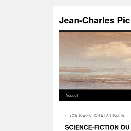
Jean-Charles Pi
Accueil
Aller
au
←
SCIENCE-FICTION ET ANTIQUITE
contenu
SCIENCE-FICTION OU