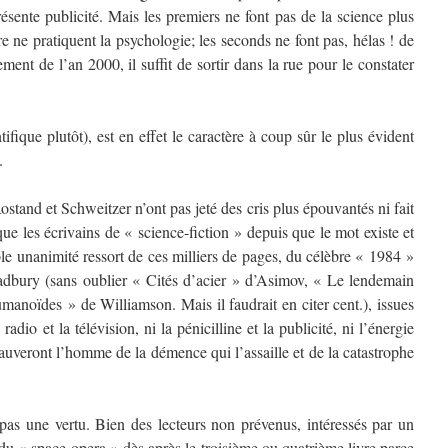
ésente publicité. Mais les premiers ne font pas de la science plus
 ne pratiquent la psychologie; les seconds ne font pas, hélas ! de
sement de l’an 2000, il suffit de sortir dans la rue pour le constater
tifique plutôt), est en effet le caractère à coup sûr le plus évident
.
ostand et Schweitzer n’ont pas jeté des cris plus épouvantés ni fait
ue les écrivains de « science-fiction » depuis que le mot existe et
ble unanimité ressort de ces milliers de pages, du célèbre « 1984 »
adbury (sans oublier « Cités d’acier » d’Asimov, « Le lendemain
anoïdes » de Williamson. Mais il faudrait en citer cent.), issues
dio et la télévision, ni la pénicilline et la publicité, ni l’énergie
ne sauveront l’homme de la démence qui l’assaille et de la catastrophe
 pas une vertu. Bien des lecteurs non prévenus, intéressés par un
du « space-opera » dès après le troisième ou quatrième livre parce