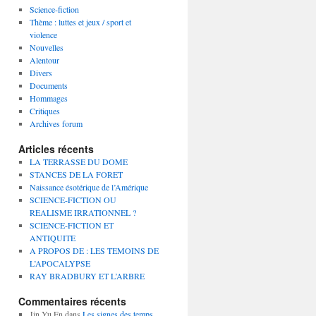
Science-fiction
Thème : luttes et jeux / sport et
violence
Nouvelles
Alentour
Divers
Documents
Hommages
Critiques
Archives forum
Articles récents
LA TERRASSE DU DOME
STANCES DE LA FORET
Naissance ésotérique de l’Amérique
SCIENCE-FICTION OU
REALISME IRRATIONNEL ?
SCIENCE-FICTION ET
ANTIQUITE
A PROPOS DE : LES TEMOINS DE
L’APOCALYPSE
RAY BRADBURY ET L’ARBRE
Commentaires récents
Jin Yu En
dans
Les signes des temps