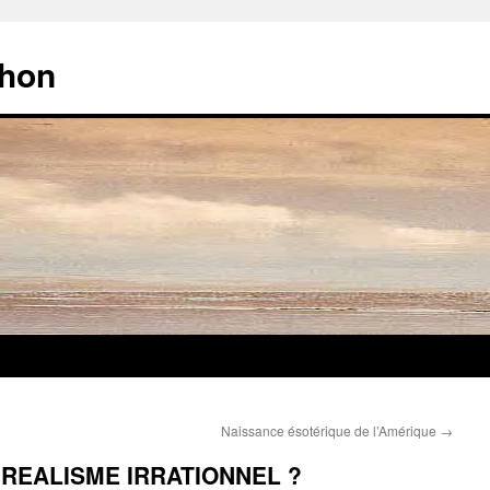
chon
Naissance ésotérique de l’Amérique
→
 REALISME IRRATIONNEL ?