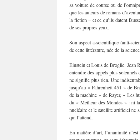
sa voiture de course ou de l’omnipr
que les auteurs de romans d’aventure
la fiction – et ce qu’ils datent faus
de ses propres yeux.
Son aspect a-scientifique (anti-scien
de cette littérature, née de la science
Einstein et Louis de Broglie, Jean R
entendre des appels plus solennels q
ne signifie plus rien. Une indiscuta
jusqu’au « Fahrenheit 451 » de Br
de la machine » de Rayer, « Les hum
du « Meilleur des Mondes » : ni la ra
nucléaire et le satellite artificiel 
qui l’attend.
En matière d’art, l’unanimité n’est
premier ouvrage, se sont détournés 