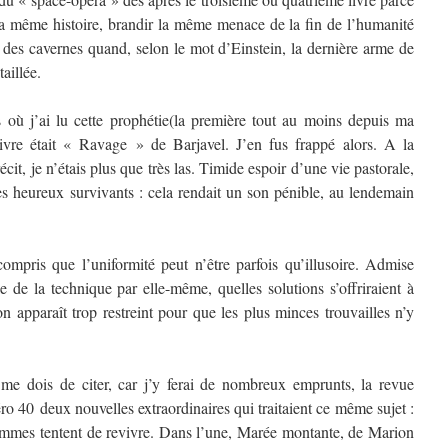
 la même histoire, brandir la même menace de la fin de l’humanité
 des cavernes quand, selon le mot d’Einstein, la dernière arme de
aillée.
 où j’ai lu cette prophétie(la première tout au moins depuis ma
vre était « Ravage » de Barjavel. J’en fus frappé alors. A la
it, je n’étais plus que très las. Timide espoir d’une vie pastorale,
res heureux survivants : cela rendait un son pénible, au lendemain
compris que l’uniformité peut n’être parfois qu’illusoire. Admise
le de la technique par elle-même, quelles solutions s’offriraient à
 apparaît trop restreint pour que les plus minces trouvailles n’y
me dois de citer, car j’y ferai de nombreux emprunts, la revue
o 40 deux nouvelles extraordinaires qui traitaient ce même sujet :
ommes tentent de revivre. Dans l’une, Marée montante, de Marion