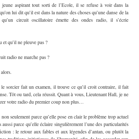
eune aspirant tout sorti de l’Ecole, il se refuse à voir dans la
qu’on lui dit qu’il est dans la nature des choses qu’une danse de la
’un circuit oscillatoire émette des ondes radio, il s’écrie
u et qu’il ne pleuve pas ?
rcuit radio ne marche pas ?
 alors.
 sorcier fait un examen, il trouve ce qu’il croit contraire, il fait
e. Tôt ou tard, cela réussit. Quant à vous, Lieutenant Hall, je ne
parer votre radio du premier coup non plus…
e, non seulement parce qu’elle pose en clair le problème trop actuel
 aussi parce qu’elle éclaire singulièrement l’une des particularités
ction : le retour aux fables et aux légendes d’antan, ou plutôt la
nes traditions initiatiques de l’humanité, afin de les accorder aux