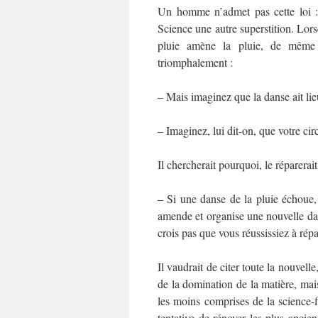
Un homme n’admet pas cette loi : j
Science une autre superstition. Lors
pluie amène la pluie, de même qu
triomphalement :
– Mais imaginez que la danse ait lie
– Imaginez, lui dit-on, que votre ci
Il chercherait pourquoi, le réparerait
– Si une danse de la pluie échoue, le
amende et organise une nouvelle dans
crois pas que vous réussissiez à ré
Il vaudrait de citer toute la nouvell
de la domination de la matière, mais
les moins comprises de la science-fi
tentative de rénover les plus ancien