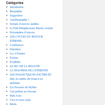
Catégories
Introduction
Biographie
Suggestion
Autobiographie ?
Extraits d’oeuvres inédites
Le Petit Métaphysicien Illustré (extrait)
Présentation d’oeuvres
LES CYCLES DU RETOUR
ETERNEL
Conférences
Entretiens
Les 4 Poèmes
Poésies
Prophétie
LE JEU DE LA REALITE
LA MACHINE DE L’ETERNITE
LES DIALECTIQUES FACTRICES
dans les quêtes du Graal et les
alchimies
Les Passeurs de Mythes
Une préface au Verseau
Etats-Unis
Ceci est mon corps
Récits