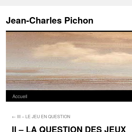
Jean-Charles Pichon
Aller
Accueil
au
←
III – LE JEU EN QUESTION
contenu
II – LA QUESTION DES JEUX