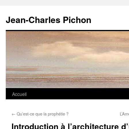
Jean-Charles Pichon
Aller
Accueil
au
←
Qu’est-ce que la prophétie ?
L’Am
contenu
Introduction à l’architecture d