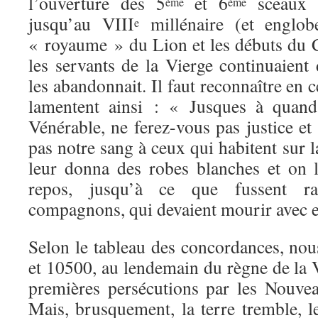
l’ouverture des 5
et 6
sceaux :
ème
ème
jusqu’au VIII
millénaire (et englob
e
« royaume » du Lion et les débuts du 
les servants de la Vierge continuaient
les abandonnait. Il faut reconnaître en 
lamentent ainsi : « Jusques à quand
Vénérable, ne ferez-vous pas justice e
pas notre sang à ceux qui habitent sur l
leur donna des robes blanches et on l
repos, jusqu’à ce que fussent ra
compagnons, qui devaient mourir avec 
Selon le tableau des concordances, n
et 10500, au lendemain du règne de la 
premières persécutions par les Nouve
Mais, brusquement, la terre tremble, le 