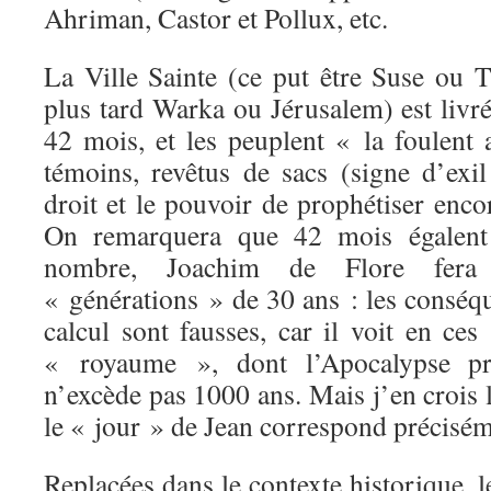
Ahriman, Castor et Pollux, etc.
La Ville Sainte (ce put être Suse ou
plus tard Warka ou Jérusalem) est livr
42 mois, et les peuplent « la foulent 
témoins, revêtus de sacs (signe d’exil 
droit et le pouvoir de prophétiser enc
On remarquera que 42 mois égalen
nombre, Joachim de Flore fer
« générations » de 30 ans : les conséqu
calcul sont fausses, car il voit en ce
« royaume », dont l’Apocalypse pré
n’excède pas 1000 ans. Mais j’en crois l
le « jour » de Jean correspond précisém
Replacées dans le contexte historique, l