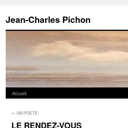
Jean-Charles Pichon
Aller
Accueil
au
←
UN POETE
contenu
LE RENDEZ-VOUS