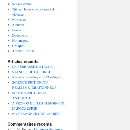
Science-fiction
Thème : luttes et jeux / sport et
violence
Nouvelles
Alentour
Divers
Documents
Hommages
Critiques
Archives forum
Articles récents
LA TERRASSE DU DOME
STANCES DE LA FORET
Naissance ésotérique de l’Amérique
SCIENCE-FICTION OU
REALISME IRRATIONNEL ?
SCIENCE-FICTION ET
ANTIQUITE
A PROPOS DE : LES TEMOINS DE
L’APOCALYPSE
RAY BRADBURY ET L’ARBRE
Commentaires récents
Jin Yu En
dans
Les signes des temps