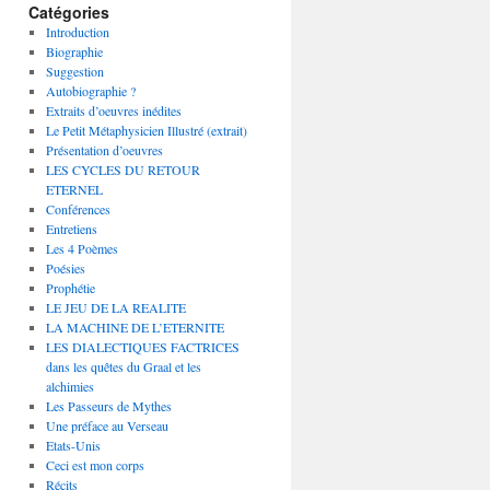
Catégories
Introduction
Biographie
Suggestion
Autobiographie ?
Extraits d’oeuvres inédites
Le Petit Métaphysicien Illustré (extrait)
Présentation d’oeuvres
LES CYCLES DU RETOUR
ETERNEL
Conférences
Entretiens
Les 4 Poèmes
Poésies
Prophétie
LE JEU DE LA REALITE
LA MACHINE DE L’ETERNITE
LES DIALECTIQUES FACTRICES
dans les quêtes du Graal et les
alchimies
Les Passeurs de Mythes
Une préface au Verseau
Etats-Unis
Ceci est mon corps
Récits