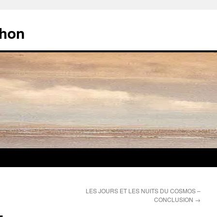
chon
LES JOURS ET LES NUITS DU COSMOS –
CONCLUSION
→