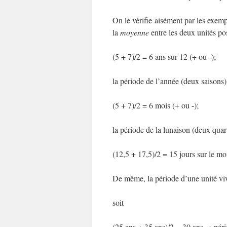
On le vérifie aisément par les exemp
la
moyenne
entre les deux unités pos
(5 + 7)/2 = 6 ans sur 12 (+ ou -);
la période de l’année (deux saisons)
(5 + 7)/2 = 6 mois (+ ou -);
la période de la lunaison (deux quar
(12,5 + 17,5)/2 = 15 jours sur le mo
De même, la période d’une unité vi
soit
(25 ans + 35 ans)/2 = 30 ans, « pér