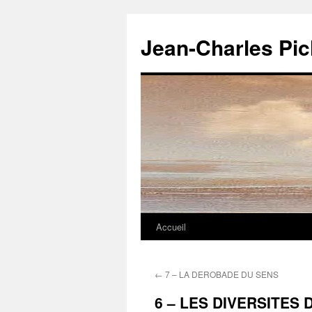
Jean-Charles Pi
Accueil
Aller
au
←
7 – LA DEROBADE DU SENS
contenu
6 – LES DIVERSITES 