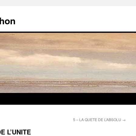
chon
5 – LA QUETE DE L’ABSOLU
→
DE L’UNITE