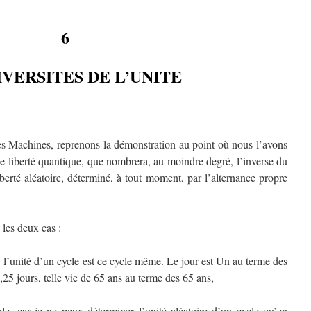
6
IVERSITES DE L’UNITE
s Machines, reprenons la démonstration au point où nous l’avons
de liberté quantique, que nombrera, au moindre degré, l’inverse du
berté aléatoire, déterminé, à tout moment, par l’alternance propre
 les deux cas :
 : l’unité d’un cycle est ce cycle même. Le jour est Un au terme des
25 jours, telle vie de 65 ans au terme des 65 ans,
ble, car je ne peux déterminer l’unité aléatoire d’un cycle qu’en