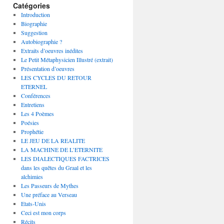
Catégories
Introduction
Biographie
Suggestion
Autobiographie ?
Extraits d’oeuvres inédites
Le Petit Métaphysicien Illustré (extrait)
Présentation d’oeuvres
LES CYCLES DU RETOUR
ETERNEL
Conférences
Entretiens
Les 4 Poèmes
Poésies
Prophétie
LE JEU DE LA REALITE
LA MACHINE DE L’ETERNITE
LES DIALECTIQUES FACTRICES
dans les quêtes du Graal et les
alchimies
Les Passeurs de Mythes
Une préface au Verseau
Etats-Unis
Ceci est mon corps
Récits