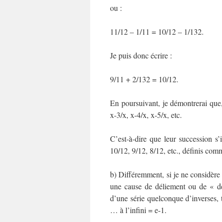
ou :
11/12 – 1/11 = 10/12 – 1/132.
Je puis donc écrire :
9/11 + 2/132 = 10/12.
En poursuivant, je démontrerai que, 
x-3/x, x-4/x, x-5/x, etc.
C’est-à-dire que leur succession s’
10/12, 9/12, 8/12, etc., définis com
b) Différemment, si je ne considère
une cause de déliement ou de « dé
d’une série quelconque d’inverses, t
… à l’infini = e-1.