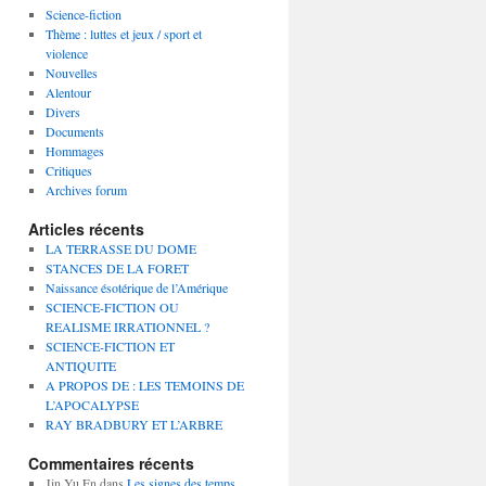
Science-fiction
Thème : luttes et jeux / sport et
violence
Nouvelles
Alentour
Divers
Documents
Hommages
Critiques
Archives forum
Articles récents
LA TERRASSE DU DOME
STANCES DE LA FORET
Naissance ésotérique de l’Amérique
SCIENCE-FICTION OU
REALISME IRRATIONNEL ?
SCIENCE-FICTION ET
ANTIQUITE
A PROPOS DE : LES TEMOINS DE
L’APOCALYPSE
RAY BRADBURY ET L’ARBRE
Commentaires récents
Jin Yu En
dans
Les signes des temps