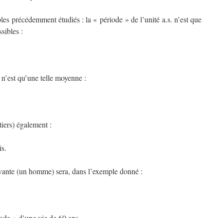
les précédemment étudiés : la « période » de l’unité a.s. n’est que
sibles :
 n’est qu’une telle moyenne :
tiers) également :
is.
vante (un homme) sera, dans l’exemple donné :
iode » d’une vie de 60 ans,