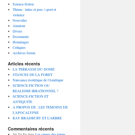
Science-fiction
Thème : luttes et jeux / sport et
violence
Nouvelles
Alentour
Divers
Documents
Hommages
Critiques
Archives forum
Articles récents
LA TERRASSE DU DOME
STANCES DE LA FORET
Naissance ésotérique de l’Amérique
SCIENCE-FICTION OU
REALISME IRRATIONNEL ?
SCIENCE-FICTION ET
ANTIQUITE
A PROPOS DE : LES TEMOINS DE
L’APOCALYPSE
RAY BRADBURY ET L’ARBRE
Commentaires récents
Jin Yu En
dans
Les signes des temps