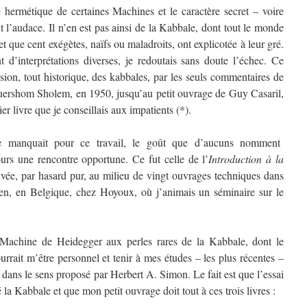
e hermétique de certaines Machines et le caractère secret – voire
 l’audace. Il n’en est pas ainsi de la Kabbale, dont tout le monde
 et que cent exégètes, naïfs ou maladroits, ont explicotée à leur gré.
t d’interprétations diverses, je redoutais sans doute l’échec. Ce
sion, tout historique, des kabbales, par les seuls commentaires de
uershom Sholem, en 1950, jusqu’au petit ouvrage de Guy Casaril,
ier livre que je conseillais aux impatients (*).
 manquait pour ce travail, le goût que d’aucuns nomment
ours une rencontre opportune. Ce fut celle de l’
Introduction à la
uvée, par hasard pur, au milieu de vingt ouvrages techniques dans
cien, en Belgique, chez Hoyoux, où j’animais un séminaire sur le
la Machine de Heidegger aux perles rares de la Kabbale, dont le
rrait m’être personnel et tenir à mes études – les plus récentes –
 dans le sens proposé par Herbert A. Simon. Le fait est que l’essai
a Kabbale et que mon petit ouvrage doit tout à ces trois livres :