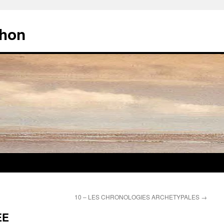
chon
10 – LES CHRONOLOGIES ARCHETYPALES
→
EE