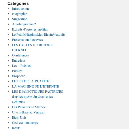
Catégories
Introduction
Biographie
Suggestion
Autobiographie ?
Extraits d’oeuvres inédites
Le Petit Métaphysicien Illustré (extrait)
Présentation d’oeuvres
LES CYCLES DU RETOUR
ETERNEL
Conférences
Entretiens
Les 4 Poèmes
Poésies
Prophétie
LE JEU DE LA REALITE
LA MACHINE DE L’ETERNITE
LES DIALECTIQUES FACTRICES
dans les quêtes du Graal et les
alchimies
Les Passeurs de Mythes
Une préface au Verseau
Etats-Unis
Ceci est mon corps
Récits