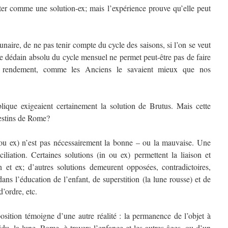
nter comme une solution-ex; mais l’expérience prouve qu’elle peut
lunaire, de ne pas tenir compte du cycle des saisons, si l’on se veut
e dédain absolu du cycle mensuel ne permet peut-être pas de faire
ur rendement, comme les Anciens le savaient mieux que nos
ique exigeaient certainement la solution de Brutus. Mais cette
 destins de Rome?
n ou ex) n’est pas nécessairement la bonne – ou la mauvaise. Une
ciliation. Certaines solutions (in ou ex) permettent la liaison et
n et ex; d’autres solutions demeurent opposées, contradictoires,
s l’éducation de l’enfant, de superstition (la lune rousse) et de
d’ordre, etc.
position témoigne d’une autre réalité : la permanence de l’objet à
vidu, la lune, Rome, à travers l’enfance et les autres âges, ou d’un