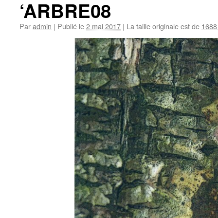
‘ARBRE08
Par
admin
|
Publié le
2 mai 2017
|
La taille originale est de
1688